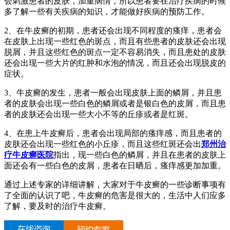
会刺激患者的皮肤，加重病情，所以患者要在治疗疾病的时候
多了解一些有关疾病的知识，才能做好疾病的预防工作。
2、在牛皮癣的初期，患者还会出现不同程度的瘙痒，患者会
在皮肤上出现一些红色的斑点，而且有些患者的皮肤还会出现
脱屑，并且这些红色的斑点一定不容易消失，而且患处的皮肤
还会出现一些大片的红肿和水泡的情况，而且还会出现脱皮的
症状。
3、牛皮癣的发生，患者一般会出现皮肤上面的鳞屑，并且患
者的皮肤会出现一些白色的鳞屑或者是银白色的皮屑，而且患
者的皮肤还会出现一些大小不等的丘疹或者是红斑。
4、在患上牛皮癣后，患者会出现局部的瘙痒感，而且患者的
皮肤还会出现一些红色的小丘疹，而且这些红斑还会出
郑州治
疗牛皮癣医院
指出，现一些白色的鳞屑，并且在患者的皮肤上
面还会有一些白色的皮屑，患者在日晒后，瘙痒感更加加重。
通过上述专家的详细讲解，大家对于牛皮癣的一些诊断事项有
了全面的认识了吧，牛皮癣的危害是很大的，生活中人们应多
了解，要及时的治疗牛皮癣。