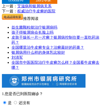
上一篇：
艾滋病和银屑病关系
下一篇：
权威治疗牛皮癣的医院
推荐阅读
益生菌颗粒能治疗银屑病吗
孩子得银屑病会长脸上吗
皮肤干燥长一片一片癣？银屑病控制住要一直吃药涂
药？
全国哪里治牛皮癣专业？治癣最好的药膏？
银屑病用什么样的身体乳比较好
刘清军
全国市中医医院治疗牛皮癣怎么样？全国看牛皮癣去
哪？
1.您是否已到医院确诊？
是
还没有