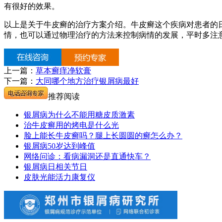
有很好的效果。
以上是关于牛皮癣的治疗方案介绍。牛皮癣这个疾病对患者的
情，也可以通过物理治疗的方法来控制病情的发展，平时多注
上一篇：
草本癣痒净软膏
下一篇：
大同哪个地方治疗银屑病最好
推荐阅读
银屑病为什么不能用糖皮质激素
治牛皮癣用的烤电是什么光
脸上能长牛皮癣吗？腿上长圆圆的癣怎么办？
银屑病50岁达到峰值
网络问诊：看病漏洞还是直通快车？
银屑病日相关节日
皮肤光能活力康复仪