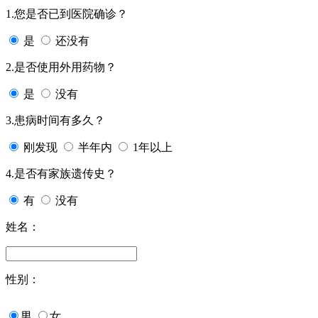
1.您是否已到医院确诊？
是
还没有
2.是否使用外用药物？
是
没有
3.患病时间有多久？
刚发现
半年内
1年以上
4.是否有家族遗传史？
有
没有
姓名：
性别：
男
女