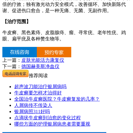
倍的疗效；独有激光动力安全模式，改善循环、加快新陈代
谢、促进伤口愈合，是一种无痛、无菌、无副作用。
【治疗范围】
牛皮癣、黑色素痔、皮脂腺痔、瘤、寻常疣、老年性疣、鸡
眼、扁平疣及各种赘生物等。
上一篇：
皮肤光能活力康复仪
下一篇：
德国赫美斯净血仪
推荐阅读
超声波刀能治疗银屑病吗
牛皮癣要怎样才治得好
全国治牛皮癣医院？牛皮癣复发的几率？
人屑病传不传染人
银屑病照311好吗
点滴状牛皮癣到治愈的变化过程
哪些方面的护理银屑病患者需要重视