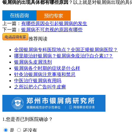
银屑病的出现具体都有哪些原因
？以上就是对银屑病出现的具
上一篇：
有哪些原因会引起银屑病的发生
下一篇：
银屑病不可忽视的原因有哪些
推荐阅读
全国银屑病专科医院地点？全国正规银屑病医院？
哪里能治好银屑病？银屑病免疫治疗白介素17？
银屑病头皮屑洗剂
银屑病各个时期的症状是什么样
针灸治银屑病注意事项和禁忌
中医治疗银屑病有用吗
之所以把小广告叫牛皮癣
1.您是否已到医院确诊？
是
还没有