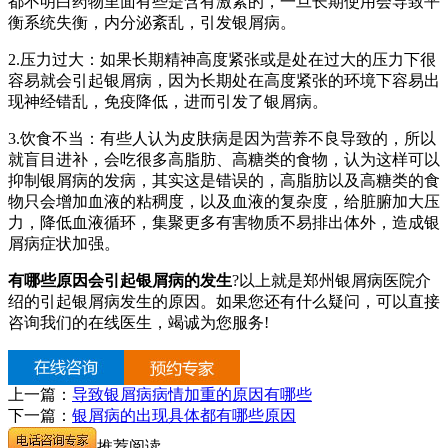
都不明白药物里面有些是含有激素的，一旦长期使用会导致平
衡系统失衡，内分泌紊乱，引发银屑病。
2.压力过大：如果长期精神高度紧张或是处在过大的压力下很
容易就会引起银屑病，因为长期处在高度紧张的环境下容易出
现神经错乱，免疫降低，进而引发了银屑病。
3.饮食不当：有些人认为皮肤病是因为营养不良导致的，所以
就盲目进补，会吃很多高脂肪、高糖类的食物，认为这样可以
抑制银屑病的发病，其实这是错误的，高脂肪以及高糖类的食
物只会增加血液的粘稠度，以及血液的复杂度，给脏腑加大压
力，降低血液循环，集聚更多有害物质不易排出体外，造成银
屑病症状加强。
有哪些原因会引起银屑病的发生
?以上就是郑州银屑病医院介
绍的引起银屑病发生的原因。如果您还有什么疑问，可以直接
咨询我们的在线医生，竭诚为您服务!
上一篇：
导致银屑病病情加重的原因有哪些
下一篇：
银屑病的出现具体都有哪些原因
推荐阅读