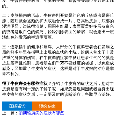
皮、手臂特别是肘后、小腿的伸侧、腰臀等等部位良容易出现
的。
二：皮肤损伤的形态。牛皮癣刚开始是红色的丘疹或者是斑丘
疹，随后就会逐渐的扩大或融合成一片，它高出皮肤，底部的
浸润明显，边缘很清楚，周围有红晕，表面覆盖好多层灰白色
的或者是银白色的鳞屑，轻轻刮除表面的鳞屑，就会露出一层
淡红色的发亮的半透明薄膜。
三：连累指甲的健康和瘙痒。大部分的牛皮癣患者会在发病之
后的好多年里在指甲上出现的点状的小坑，给病人带来了非常
严重的身体的伤害。在牛皮癣的症状中良让患者生气的的就是
皮肤瘙痒且难耐，患者朋友们千万不要过度的挠抓，以免造成
感染，又加重了牛皮癣的症状，这样是对于牛皮癣的治疗是非
常不利的。
得了牛皮癣会有哪些症状
？介绍了牛皮癣的症状之后，您对牛
皮癣是否有利一定的了解了呢，如果您发现周围或者自身出现
牛皮癣的症状之后，一定要及时的诊断治疗，争取早点治好。
上一篇：
初期银屑病的症状有哪些