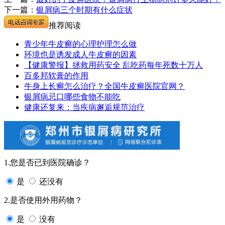
下一篇：
银屑病三个时期有什么症状
推荐阅读
青少年牛皮癣的心理护理怎么做
环境也是诱发成人牛皮癣的因素
【健康警报】拯救用药安全 乱吃药每年死数十万人
百多邦软膏的作用
牛身上长癣怎么治疗？全国牛皮癣医院官网？
银屑病忌口哪些食物不能吃
健康还复来：当疾病邂逅规范治疗
1.您是否已到医院确诊？
是
还没有
2.是否使用外用药物？
是
没有