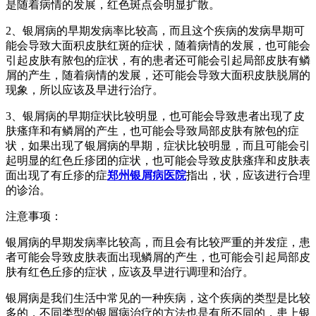
是随着病情的发展，红色斑点会明显扩散。
2、银屑病的早期发病率比较高，而且这个疾病的发病早期可
能会导致大面积皮肤红斑的症状，随着病情的发展，也可能会
引起皮肤有脓包的症状，有的患者还可能会引起局部皮肤有鳞
屑的产生，随着病情的发展，还可能会导致大面积皮肤脱屑的
现象，所以应该及早进行治疗。
3、银屑病的早期症状比较明显，也可能会导致患者出现了皮
肤瘙痒和有鳞屑的产生，也可能会导致局部皮肤有脓包的症
状，如果出现了银屑病的早期，症状比较明显，而且可能会引
起明显的红色丘疹团的症状，也可能会导致皮肤瘙痒和皮肤表
面出现了有丘疹的症
郑州银屑病医院
指出，状，应该进行合理
的诊治。
注意事项：
银屑病的早期发病率比较高，而且会有比较严重的并发症，患
者可能会导致皮肤表面出现鳞屑的产生，也可能会引起局部皮
肤有红色丘疹的症状，应该及早进行调理和治疗。
银屑病是我们生活中常见的一种疾病，这个疾病的类型是比较
多的，不同类型的银屑病治疗的方法也是有所不同的，患上银