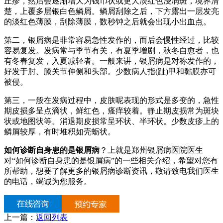
丘疹，然后会逐渐增大为钱币状或更大淡红色浸润斑，境界清
楚，上覆多层银白色鳞屑。鳞屑刮除之后，下方露出一层发亮
的淡红色薄膜，刮除薄膜，数秒钟之后就会出现小出血点。
第二，银屑病是非常容易急性发作的，而后会慢性经过，比较
容易复发。发病常与季节有关，有夏季增剧，秋冬自愈者，也
有冬春复发，入夏减轻者。一般来讲，银屑病是对称发作的，
好发于肘、膝关节伸侧和头部。少数病人指(趾)甲和黏膜亦可
被侵。
第三，一般在发病过程中，皮肤呢表现的形式是多变的，急性
期皮损多呈点滴状，鲜红色，瘙痒较着。静止期皮损常为斑块
状或地图状等。消退期皮损常呈环状、半环状。少数皮疹上的
鳞屑较厚，有时堆积如壳蛎状。
如何诊断自身患的是银屑病
？上就是郑州银屑病医院医生
对“如何诊断自身患的是银屑病”的一些相关介绍，希望对您有
所帮助，想要了解更多的银屑病诊断资讯，敬请致电我们医生
的电话，竭诚为您服务。
上一篇：
返回列表