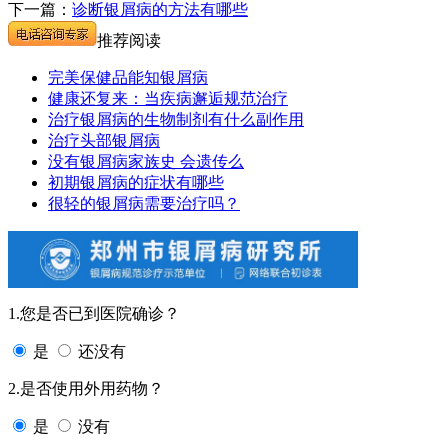
下一篇：
诊断银屑病的方法有哪些
推荐阅读
完美保健品能知银屑病
健康还复来：当疾病邂逅规范治疗
治疗银屑病的生物制剂有什么副作用
治疗头部银屑病
没有银屑病家族史 会遗传么
初期银屑病的症状有哪些
很轻的银屑病需要治疗吗？
1.您是否已到医院确诊？
是
还没有
2.是否使用外用药物？
是
没有