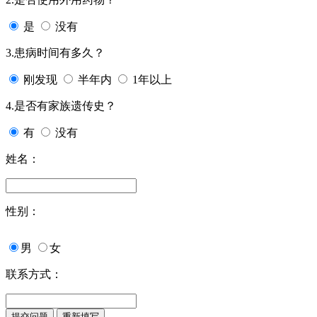
是
没有
3.患病时间有多久？
刚发现
半年内
1年以上
4.是否有家族遗传史？
有
没有
姓名：
性别：
男
女
联系方式：