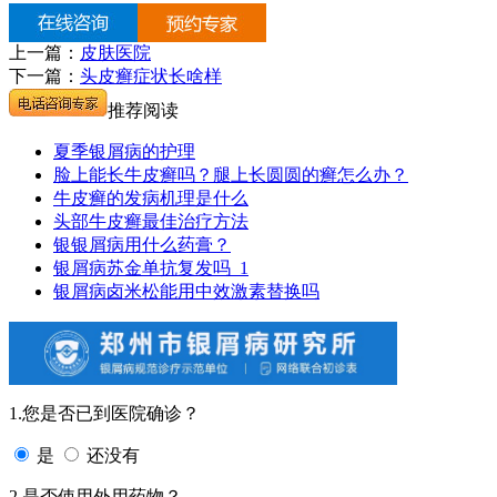
上一篇：
皮肤医院
下一篇：
头皮癣症状长啥样
推荐阅读
夏季银屑病的护理
脸上能长牛皮癣吗？腿上长圆圆的癣怎么办？
牛皮癣的发病机理是什么
头部牛皮癣最佳治疗方法
银银屑病用什么药膏？
银屑病苏金单抗复发吗_1
银屑病卤米松能用中效激素替换吗
1.您是否已到医院确诊？
是
还没有
2.是否使用外用药物？